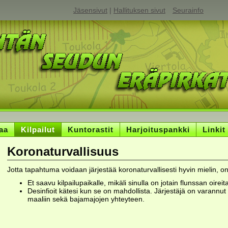
Jäsensivut
|
Hallituksen sivut
Seurainfo
aa
Kilpailut
Kuntorastit
Harjoituspankki
Linkit
Koronaturvallisuus
Jotta tapahtuma voidaan järjestää koronaturvallisesti hyvin mielin, on
Et saavu kilpailupaikalle, mikäli sinulla on jotain flunssan oireit
Desinfioit kätesi kun se on mahdollista. Järjestäjä on varannut
maaliin sekä bajamajojen yhteyteen.