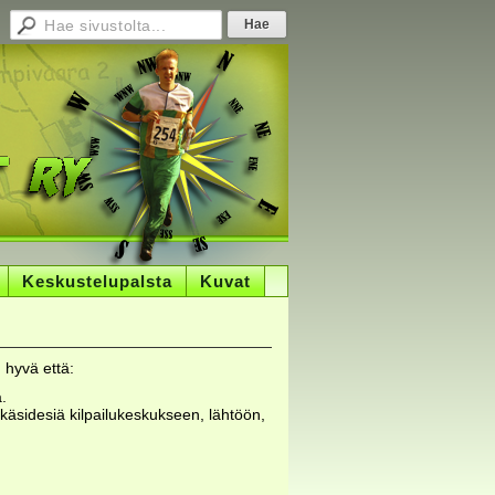
Keskustelupalsta
Kuvat
 hyvä että:
a.
 käsidesiä kilpailukeskukseen, lähtöön,