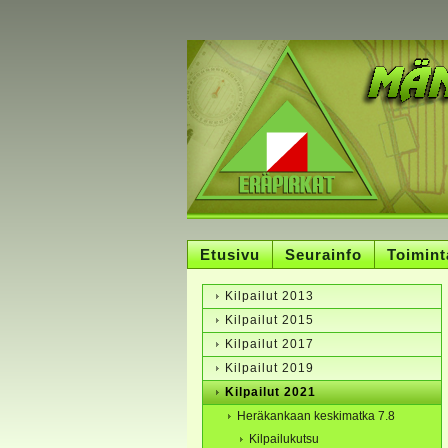
Etusivu
Seurainfo
Toimint
Kilpailut 2013
Kilpailut 2015
Kilpailut 2017
Kilpailut 2019
Kilpailut 2021
Heräkankaan keskimatka 7.8
Kilpailukutsu