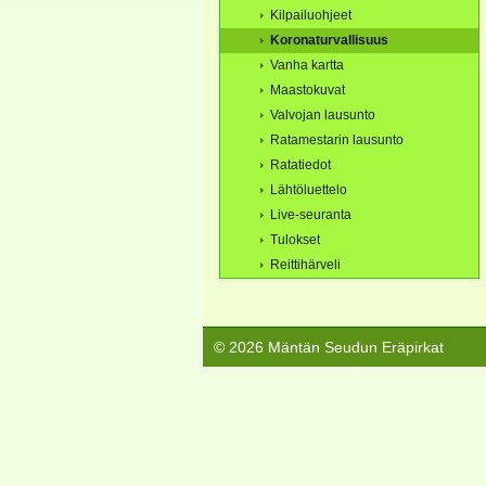
Kilpailuohjeet
Koronaturvallisuus
Vanha kartta
Maastokuvat
Valvojan lausunto
Ratamestarin lausunto
Ratatiedot
Lähtöluettelo
Live-seuranta
Tulokset
Reittihärveli
©
2026 Mäntän Seudun Eräpirkat